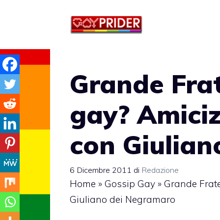
Vai
al
contenuto
Grande Frat
gay? Amiciz
con Giulia
6 Dicembre 2011
di
Redazione
Home
»
Gossip Gay
»
Grande Fratel
Giuliano dei Negramaro