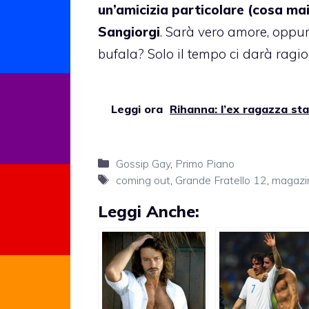
un’amicizia particolare (cosa ma
Sangiorgi
. Sarà vero amore, oppu
bufala? Solo il tempo ci darà ragi
Leggi ora
Rihanna: l’ex ragazza sta
Categorie
Gossip Gay
,
Primo Piano
Tag
coming out
,
Grande Fratello 12
,
magazi
Leggi Anche: