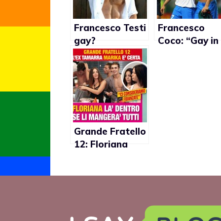
Francesco Testi
Francesco
gay?
Coco: “Gay in
Profondamente
Nazionale?
legato ad
Marcia in più”
Alberto Tarallo
secondo la
Ferilli
Grande Fratello
12: Floriana
Messina bacia
sempre sulla
bocca Marika
Baldini