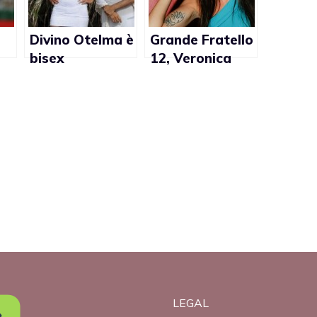
Divino Otelma è
Grande Fratello
bisex
12, Veronica
Ciardi: “Gaia ha
avuto coraggio
a fare outing”
LEGAL