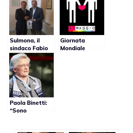
“Nozze gay e
sposare coppie
adozioni nel
gay perchè non
2013”
c’è una legge
nazionale”
Sulmona, il
Giornata
sindaco Fabio
Mondiale
Federico: “I
Omofobia
gay?
2011, Giorgio
Un’aberrazione
Napolitano:
genetica”
“Occorre
denunciare con
fermezza gli
atti di bullismo
Paola Binetti:
anti-gay”
“Sono
favorevole ad
una famiglia