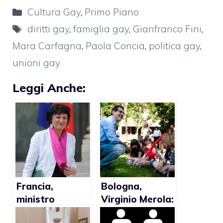
Categorie
Cultura Gay
,
Primo Piano
Tag
diritti gay
,
famiglia gay
,
Gianfranco Fini
,
Mara Carfagna
,
Paola Concia
,
politica gay
,
unioni gay
Leggi Anche:
Francia,
Bologna,
ministro
Virginio Merola:
Famiglia:
“Non posso