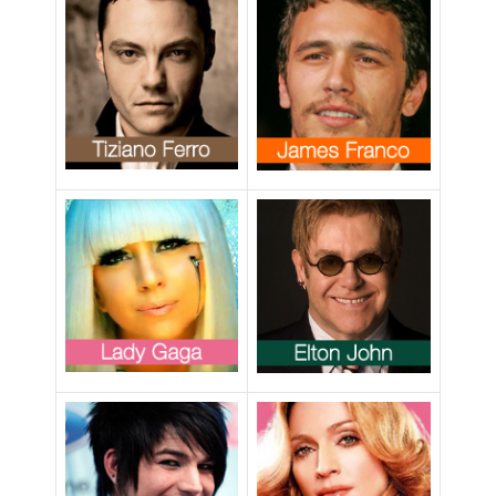
con un
rapporto
stabile,
composta da
padre e madre”