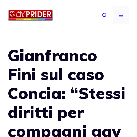
Vai
al
MENU
contenuto
Gianfranco
Fini sul caso
Concia: “Stessi
diritti per
compagni gay