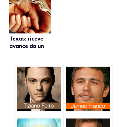
per essersi
perché lesbiche
filmati mentre
facevano sesso
Texas: riceve
avance da un
amico, lo uccide
con un bastone