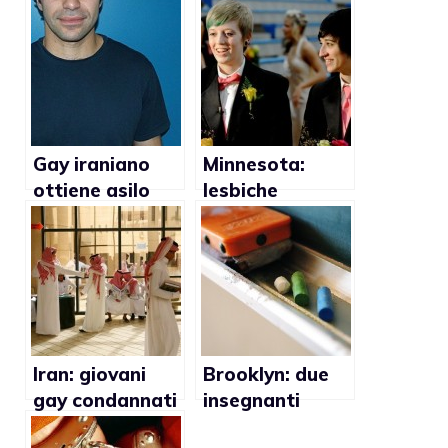
Gay iraniano
Minnesota:
ottiene asilo
lesbiche
politico in Italia
ottengono il
diritto di
partecipare
assieme ad una
festa
scolastica
Iran: giovani
Brooklyn: due
gay condannati
insegnanti
alla lapidazione
licenziate