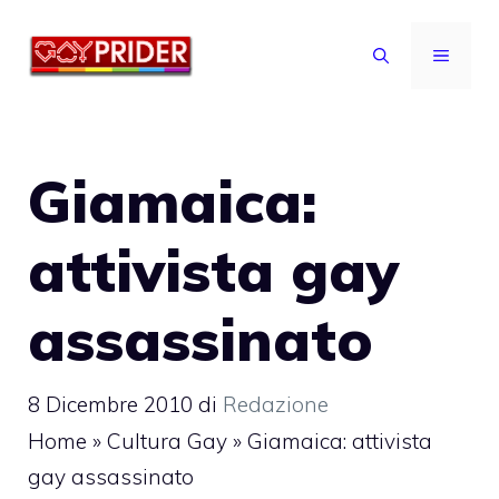
Vai
al
MENU
contenuto
Giamaica:
attivista gay
assassinato
8 Dicembre 2010
di
Redazione
Home
»
Cultura Gay
»
Giamaica: attivista
gay assassinato