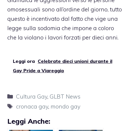
Giamaica le aggressioni verso le persone
omosessuali sono all’ordine del giorno, tutto
questo è incentivato dal fatto che vige una
legge sulla sodomia che impone a coloro
che la violano i lavori forzati per dieci anni.
Leggi ora
Celebrate dieci unioni durante il
Gay Pride a Viareggio
Categorie
Cultura Gay
,
GLBT News
Tag
cronaca gay
,
mondo gay
Leggi Anche: