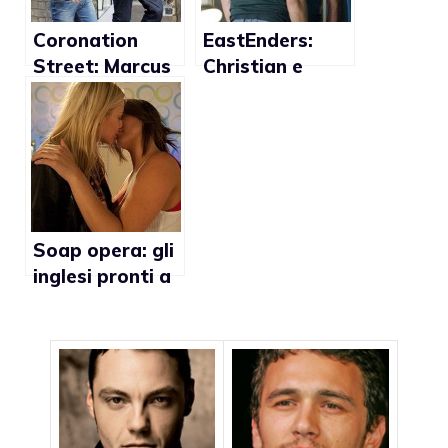
Coronation
EastEnders:
Street: Marcus
Christian e
e Sean avranno
Syed
un figlio
diventeranno
papà
Soap opera: gli
inglesi pronti a
riappacificazion
i e matrimoni
tra gay nel
2011