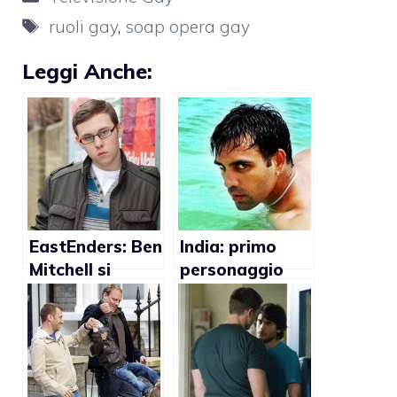
Tag
ruoli gay
,
soap opera gay
Leggi Anche:
EastEnders: Ben
India: primo
Mitchell si
personaggio
scoprirà gay
gay in una soap
opera?