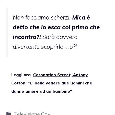
Non facciamo scherzi.
Mica è
detto che io esca col primo che
incontro?!
Sarà davvero
divertente scoprirlo, no?!
Leggi ora
Coronation Street, Antony
Cotton: "E' bello vedere due uomini che
danno amore ad un bambino"
Categorie
Televisione Gay