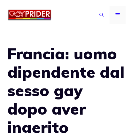
Vai
al
MENU
contenuto
Francia: uomo
dipendente dal
sesso gay
dopo aver
ingerito