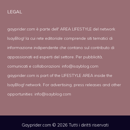
LEGAL
gayprider.com è parte dell' AREA LIFESTYLE del network
IsayBlog! la cui rete editoriale comprende siti tematici di
informazione indipendente che contano sul contributo di
appassionati ed esperti del settore. Per pubblicità,
comunicati e collaborazioni:
info@isayblog.com
gayprider.com is part of the LIFESTYLE AREA inside the
IsayBlog! network. For advertising, press releases and other
opportunities:
info@isayblog.com
Gayprider.com © 2026 Tutti i diritti riservati