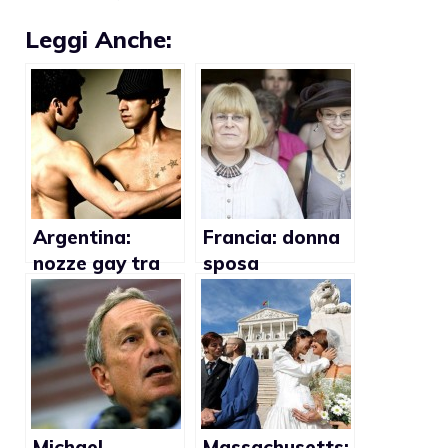
Leggi Anche:
Argentina:
Francia: donna
nozze gay tra
sposa
militari
legalmente
trans
Michael
Massachusetts: