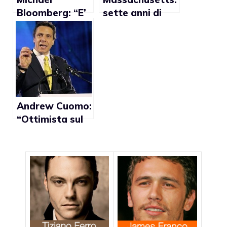
Bloomberg: “E’
sette anni di
arrivato il
matrimoni gay
momento di
approvare il
matrimonio
gay”
Andrew Cuomo:
“Ottimista sul
riconoscimento
delle nozze
gay”