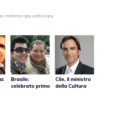
ay
,
matrimoni gay
,
politica gay
a:
Brasile:
Cile, il ministro
celebrato primo
della Cultura
matrimonio gay
Luciano Cruz-
Coke
favorevole ai
matrimoni gay