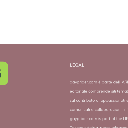
LEGAL
gayprider.com è parte dell' AR
editoriale comprende siti tema
sul contributo di appassionati e
comunicati e collaborazioni:
in
gayprider.com is part of the L
For advertising, press releases