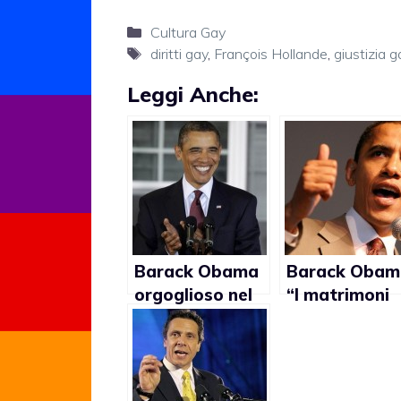
Categorie
Cultura Gay
Tag
diritti gay
,
François Hollande
,
giustizia g
Leggi Anche:
Barack Obama
Barack Obam
orgoglioso nel
“I matrimoni
sostenere i
gay a New
matrimoni gay
York? Una
buona cosa”