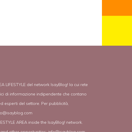
EA LIFESTYLE del network IsayBlog! la cui rete
tici di informazione indipendente che contano
d esperti del settore. Per pubblicità,
fo@isayblog.com
IFESTYLE AREA inside the IsayBlog! network.
 and other opportunities:
info@isayblog.com