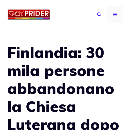
Vai
al
MENU
contenuto
Finlandia: 30
mila persone
abbandonano
la Chiesa
Luterana dopo