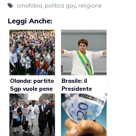
Tag
omofobia
,
politica gay
,
religione
Leggi Anche:
Olanda: partito
Brasile: il
Sgp vuole pene
Presidente
per i gay
sospende
campagna
contro
l’omofobia nelle
scuole