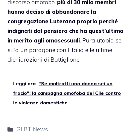
discorso omofobo,
più di 30 mila membri
hanno deciso di abbandonare la
congregazione Luterana proprio perché
indignati dal pensiero che ha quest’ultima
in merito agli omosessuali
. Pura utopia se
si fa un paragone con l’Italia e le ultime
dichiarazioni di Buttiglione.
Leggi ora
"Se maltratti una donna sei un
frocio": la campagna omofoba del Cile contro
le violenze domestiche
Categorie
GLBT News