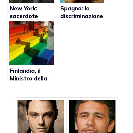
New York:
Spagna: la
sacerdote
discriminazione
promuove
gay si espande
l’assassinio
con le tasse dei
degli
contribuenti
omosessuali
Finlandia, il
Ministro della
Giustizia alla
Chiesa: “Non
finanziate
l’omofobia”