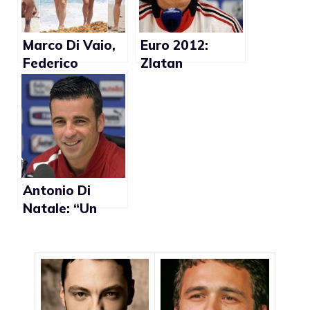
Marco Di Vaio,
Euro 2012:
Federico
Zlatan
Marchetti,
Ibrahimovic
Marco Cassetti
foto sexy
hot al mare
(Foto)
Antonio Di
Natale: “Un
calciatore gay
non potrebbe
andare a
giocare per
colpa dei tifosi”