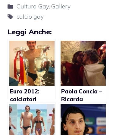
Categorie
Cultura Gay
,
Gallery
Tag
calcio gay
Leggi Anche:
Euro 2012:
Paola Concia –
calciatori
Ricarda
Spagna nudi
Trautmann:
negli spogliatoi
Italia –
(Foto)
Germania
(foto)