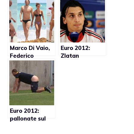
omoerotici
Trautmann:
(Foto)
Italia –
Germania
(foto)
Marco Di Vaio,
Euro 2012:
Federico
Zlatan
Marchetti,
Ibrahimovic
Marco Cassetti
foto sexy
hot al mare
(Foto)
Euro 2012:
pallonate sul
sedere per