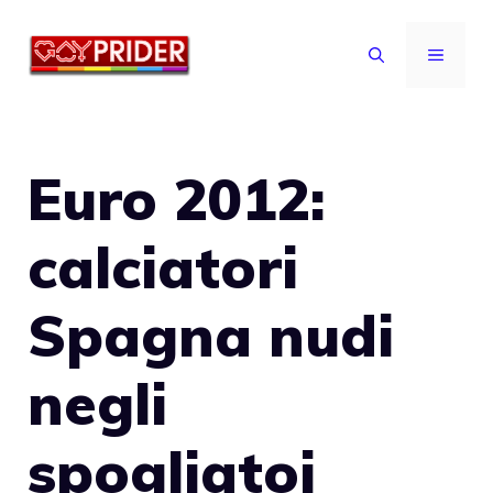
Vai
al
MENU
contenuto
Euro 2012:
calciatori
Spagna nudi
negli
spogliatoi