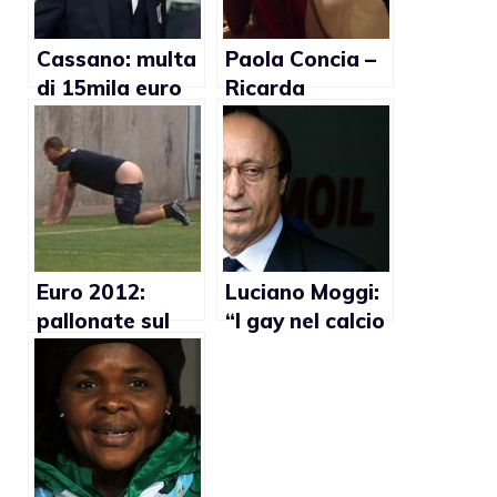
Cassano: multa
Paola Concia –
di 15mila euro
Ricarda
per offesa ai
Trautmann:
gay
Italia –
Germania
(foto)
Euro 2012:
Luciano Moggi:
pallonate sul
“I gay nel calcio
sedere per
non esistono,
Johan Wiland
Prandelli deve
(Video)
stare zitto”