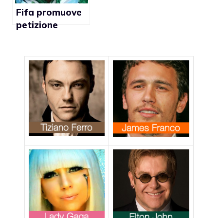
Fifa promuove
petizione
contro
l’allenatrice
nigeriana
omofoba