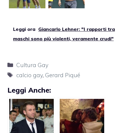
Leggi ora
Giancarlo Lehner: "I rapporti tra
maschi sono più violenti, veramente crudi"
Categorie
Cultura Gay
Tag
calcio gay
,
Gerard Piqué
Leggi Anche: