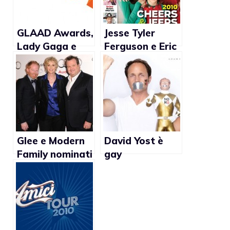
GLAAD Awards,
Jesse Tyler
Lady Gaga e
Ferguson e Eric
Chaz Bono tra
Stonestreet: la
le nomination
coppia gay di
Modern Family
sulla copertina
di Tv Guide
Glee e Modern
David Yost è
Family nominati
gay
ai Golden Globe
2011