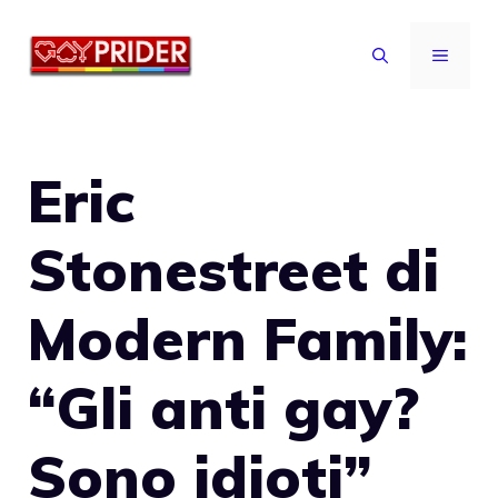
Vai
al
MENU
contenuto
Eric
Stonestreet di
Modern Family:
“Gli anti gay?
Sono idioti”