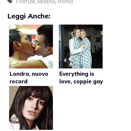
Firenze
,
Milano
,
Roma
Leggi Anche:
Londra, nuovo
Everything is
record
love, coppie gay
mondiale per il
in vetrina
bacio gay più
lungo