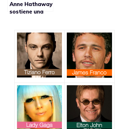
Anne Hathaway
sostiene una
campagna a
favore dei
matrimoni gay