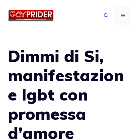
Vai
al
MENU
contenuto
Dimmi di Si,
manifestazion
e lgbt con
promessa
d’amore