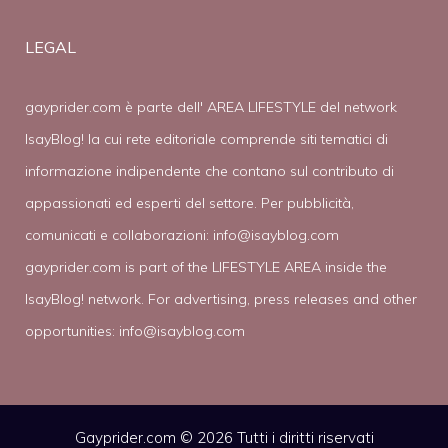
LEGAL
gayprider.com è parte dell' AREA LIFESTYLE del network
IsayBlog! la cui rete editoriale comprende siti tematici di
informazione indipendente che contano sul contributo di
appassionati ed esperti del settore. Per pubblicità,
comunicati e collaborazioni:
info@isayblog.com
gayprider.com is part of the LIFESTYLE AREA inside the
IsayBlog! network. For advertising, press releases and other
opportunities:
info@isayblog.com
Gayprider.com © 2026 Tutti i diritti riservati