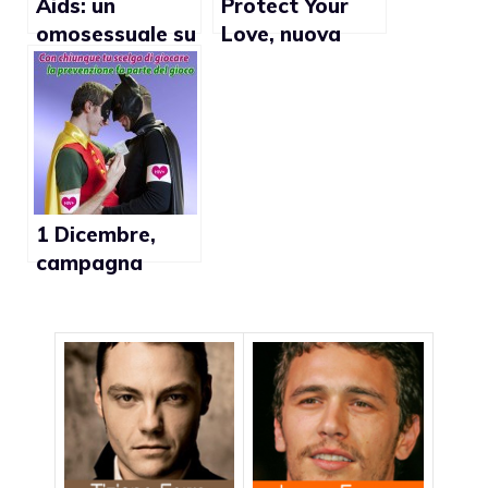
Aids: un
Protect Your
omosessuale su
Love, nuova
quattro è a
campagna
rischio
ASAAP in Asia
(Video)
1 Dicembre,
campagna
nazionale
Arcigay alla
lotta HIV e
AIDS