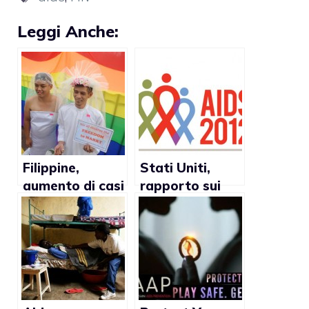
Leggi Anche:
Filippine,
Stati Uniti,
aumento di casi
rapporto sui
di HIV
tassi di
diffusione HIV
2012