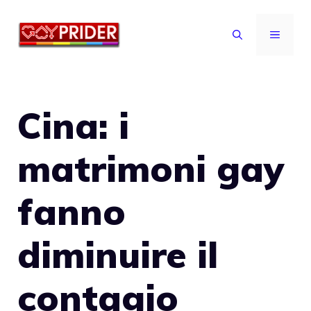
Vai
al
MENU
contenuto
Cina: i
matrimoni gay
fanno
diminuire il
contagio