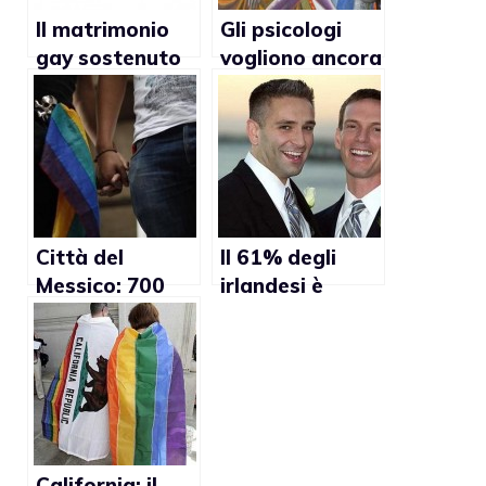
Il matrimonio
Gli psicologi
gay sostenuto
vogliono ancora
dalla
curare
maggioranza
l’omosessualità
degli americani
?
Città del
Il 61% degli
Messico: 700
irlandesi è
matrimoni gay
favorevole ai
in un anno
matrimoni gay
California: il