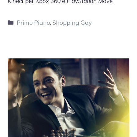
Kinect
per
Xbox 360
e
PlayStation Move
.
Categorie
Primo Piano
,
Shopping Gay