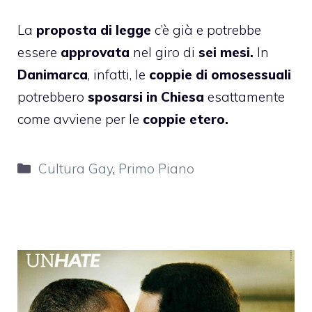
La
proposta di legge
c’è già e potrebbe
essere
approvata
nel giro di
sei mesi.
In
Danimarca
, infatti, le
coppie di omosessuali
potrebbero
sposarsi in Chiesa
esattamente
come avviene per le
coppie etero.
Categorie
Cultura Gay
,
Primo Piano