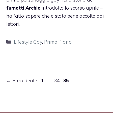
fumetti Archie
introdotto lo scorso aprile –
ha fatto sapere che è stato bene accolto dai
lettori.
Categorie
Lifestyle Gay
,
Primo Piano
Pagina
Pagina
Pagina
←
Precedente
1
…
34
35