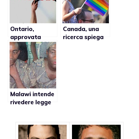
Ontario,
Canada, una
approvata
ricerca spiega
legge contro
come i bambini
omofobia
possono
diventare
razzisti
Malawi intende
rivedere legge
anti-gay