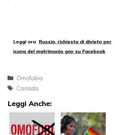
Leggi ora
Russia, richiesta di divieto per
icona del matrimonio gay su Facebook
Categorie
Omofobia
Tag
Canada
Leggi Anche: