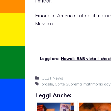
limitrofi.
Finora, in America Latina, il matr
Messico.
Leggi ora
Hawaii: B&B vieta il check
Categorie
GLBT News
Tag
brasile
,
Corte Suprema
,
matrimonio gay
Leggi Anche: