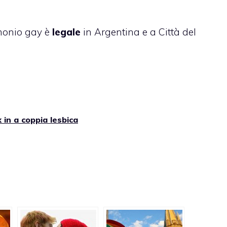
imonio gay è
legale
in Argentina e a Città del
 in a coppia lesbica