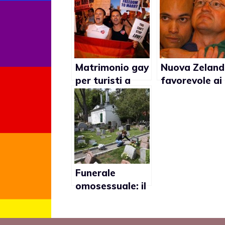
Matrimonio gay
Nuova Zelan
per turisti a
favorevole ai
Buenos Aires
matrimoni ga
Funerale
omosessuale: il
rifiuto di un
vicario