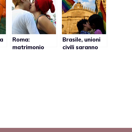
da
Roma:
Brasile, unioni
matrimonio
civili saranno
y
simbolico per
presto
Silvia e Daniela
completamente
riconosciute