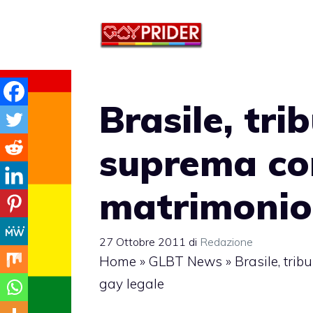
Vai
al
contenuto
Brasile, tri
suprema c
matrimonio
27 Ottobre 2011
di
Redazione
Home
»
GLBT News
»
Brasile, tri
gay legale