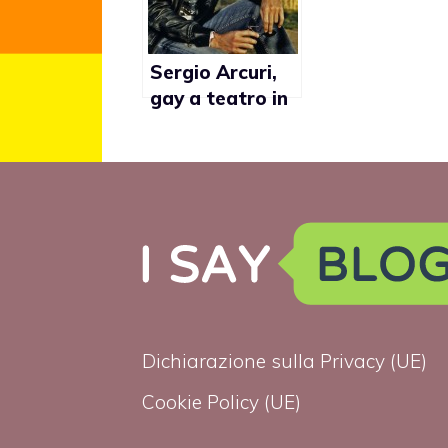
omosessuali”
etero poi ai
gay”
Sergio Arcuri,
gay a teatro in
Cronaca di un
disamore
Dichiarazione sulla Privacy (UE)
Cookie Policy (UE)