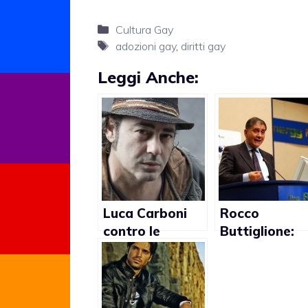
Categorie
Cultura Gay
Tag
adozioni gay
,
diritti gay
Leggi Anche:
Luca Carboni
Rocco
contro le
Buttiglione:
adozioni gay:
“Diamo prima
“Non affiderei
bambini in
un bimbo ad
adozione a
una coppia di
tutte le coppi