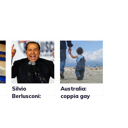
Silvio
Australia:
Berlusconi:
coppia gay
 i
“Finche’
ottiene la
governeremo
custodia
noi non ci sara’
esclusiva delle
e
mai la
figlie nate da