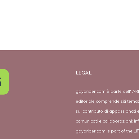
possibilita’ di
madre
adozioni per le
surrogata
coppie gay”
LEGAL
gayprider.com è parte dell' AR
editoriale comprende siti tema
sul contributo di appassionati e
comunicati e collaborazioni:
in
gayprider.com is part of the L