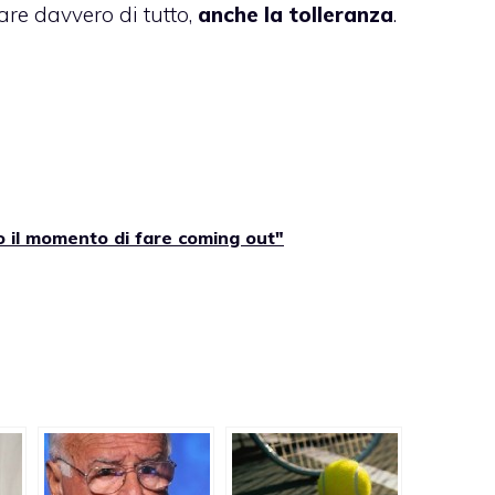
are davvero di tutto,
anche la tolleranza
.
to il momento di fare coming out"