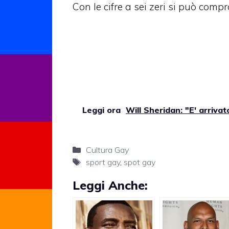
Con le cifre a sei zeri si può compr
Leggi ora
Will Sheridan: "E' arriva
Categorie
Cultura Gay
Tag
sport gay
,
spot gay
Leggi Anche: