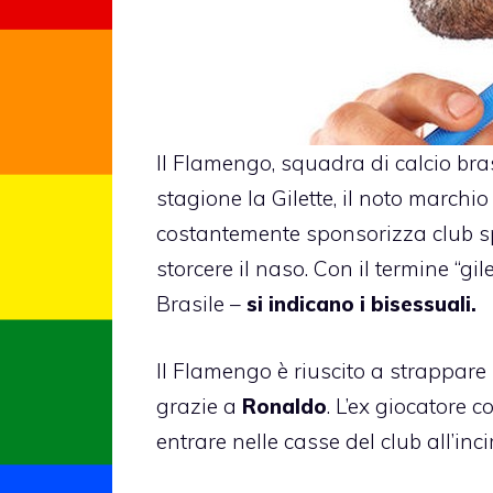
Il Flamengo, squadra di calcio br
stagione la Gilette, il noto marchi
costantemente sponsorizza club spo
storcere il naso. Con il termine “gil
Brasile –
si indicano i bisessuali.
Il Flamengo è riuscito a strappare 
grazie a
Ronaldo
. L’ex giocatore 
entrare nelle casse del club all’inci