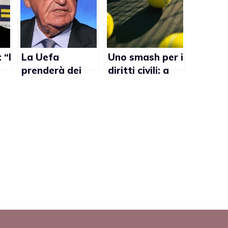
 “I
La Uefa
Uno smash per i
prenderà dei
diritti civili: a
provvedimenti
Roma un torneo
ssi
contro Vlatko
di tennis pro
Markovic dopo
gay
r”
le sue
dichiarazioni
omofobe