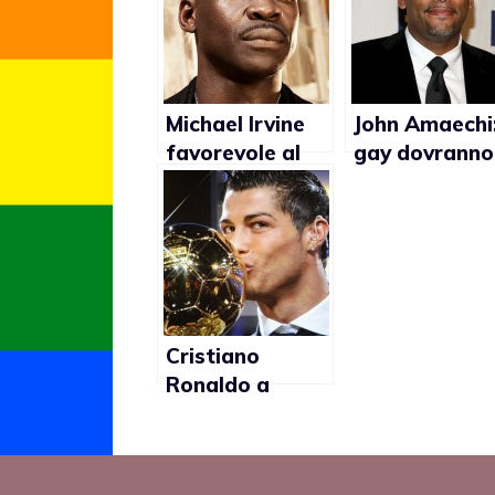
Michael Irvine
John Amaechi:
favorevole al
gay dovranno
matrimonio gay
fingere di non
essere se ste
ai Mondiali di
calcio in Qata
Cristiano
Ronaldo a
favore dei
matrimoni gay