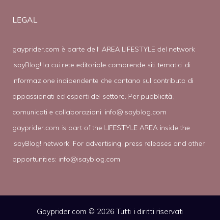
LEGAL
gayprider.com è parte dell' AREA LIFESTYLE del network
IsayBlog! la cui rete editoriale comprende siti tematici di
informazione indipendente che contano sul contributo di
appassionati ed esperti del settore. Per pubblicità,
comunicati e collaborazioni:
info@isayblog.com
gayprider.com is part of the LIFESTYLE AREA inside the
IsayBlog! network. For advertising, press releases and other
opportunities:
info@isayblog.com
Gayprider.com © 2026 Tutti i diritti riservati