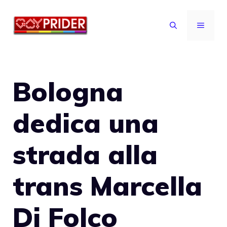
Vai
al
MENU
contenuto
Bologna
dedica una
strada alla
trans Marcella
Di Folco