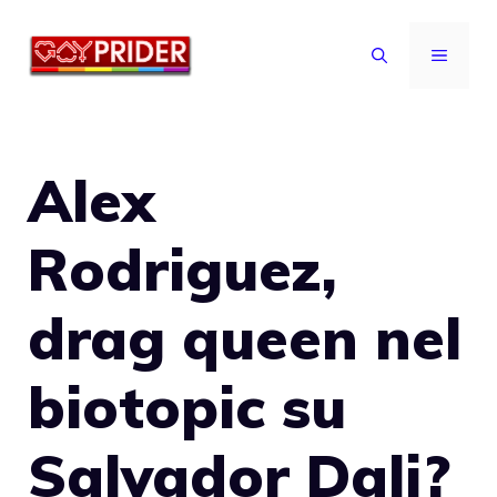
Vai
al
MENU
contenuto
Alex
Rodriguez,
drag queen nel
biotopic su
Salvador Dali?