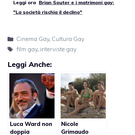
Leggi ora
Brian Souter e i matrimoni gay:
"La società rischia il declino"
Categorie
Cinema Gay
,
Cultura Gay
Tag
film gay
,
interviste gay
Leggi Anche:
Luca Ward non
Nicole
doppia
Grimaudo