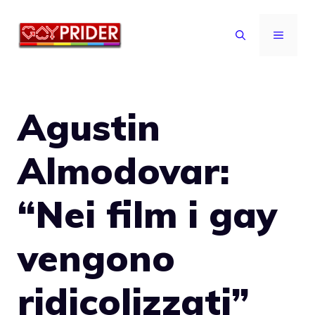
Vai
al
MENU
contenuto
Agustin
Almodovar:
“Nei film i gay
vengono
ridicolizzati”