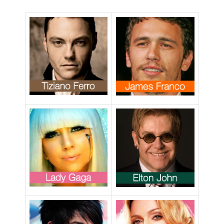
Vince Vaughn
potrebbe
risultare
omofoba fuori
dal suo
contesto”