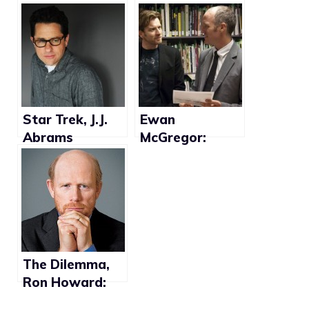
personaggi gay
favorevole alle
adozioni gay
Star Trek, J.J.
Ewan
Abrams
McGregor:
vorrebbe un
“Hollywood non
personaggio
è ancora pronta
gay
per attori
dichiaratament
e gay”
The Dilemma,
Ron Howard:
“La battuta di