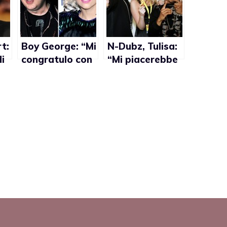
t:
Boy George: “Mi
N-Dubz, Tulisa:
i
congratulo con
“Mi piacerebbe
rà
Lady Gaga per
essere gay”
il suo impegno
à
verso il mondo
gay”