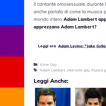
Il cantante omosessuale, durante l’
anche parlato di come la musica p
mondo intero.
Adam Lambert appre
apprezzano Adam Lambert?
Leggi ora
Adam Levine: "Jake Gylle
Categorie
Icone Gay
Tag
Adam Lambert
,
interviste gay
,
musica 
Leggi Anche: