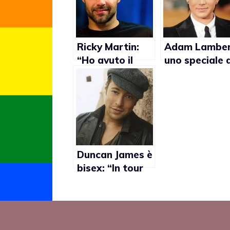
Ricky Martin:
Adam Lamber
“Ho avuto il
uno speciale d
caraggio di
VH1 racconte
cambiare la mia
la sua
vita con il
omosessualit
coming out”
Duncan James è
bisex: “In tour
con i Blue per
incontrare altri
uomini”