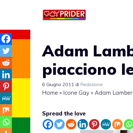
Vai
al
contenuto
Adam Lambe
piacciono l
6 Giugno 2011
di
Redazione
Home
»
Icone Gay
»
Adam Lambert: 
Spread the love