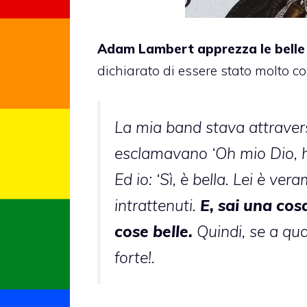
Adam Lambert
apprezza le belle
dichiarato di essere stato molto co
La mia band stava attravers
esclamavano ‘Oh mio Dio, hai
Ed io: ‘Sì, è bella. Lei è v
intrattenuti.
E, sai una cos
cose belle.
Quindi, se a qua
forte!.