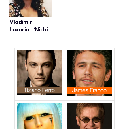
Vladimir
Luxuria: “Nichi
Vendola
premier? Non
sottovaluto
l’intelligenza
degli italiani
che se ne
sbattono del
suo
orientamento
sessuale”