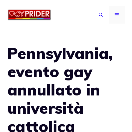
Vai
al
MENU
contenuto
Pennsylvania,
evento gay
annullato in
università
cattolica