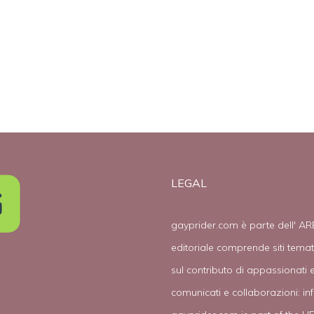
(video)
frocio e
ricchione”‎
LEGAL
gayprider.com è parte dell' AR
editoriale comprende siti tema
sul contributo di appassionati e
comunicati e collaborazioni:
in