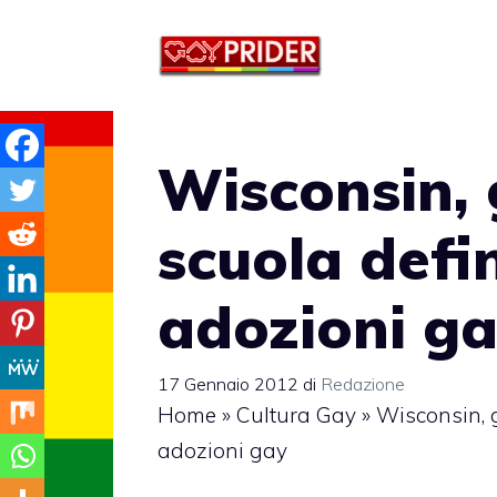
Vai
al
contenuto
Wisconsin, 
scuola defi
adozioni g
17 Gennaio 2012
di
Redazione
Home
»
Cultura Gay
»
Wisconsin, g
adozioni gay