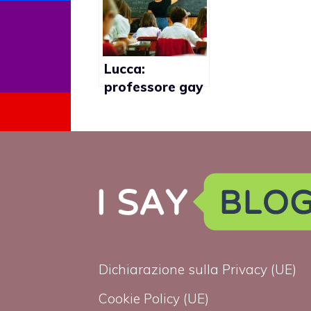
Tennessee
bacio gay su
Facebook
Lucca:
professore gay
molestava uno
studente
Dichiarazione sulla Privacy (UE)
Cookie Policy (UE)