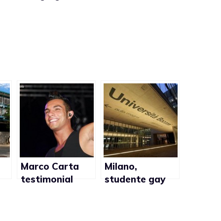
Marco Carta
Milano,
testimonial
studente gay
ti
campagna
aggredito alla
di
contro violenza
Bocconi:
omofoba
”Omosessuale,