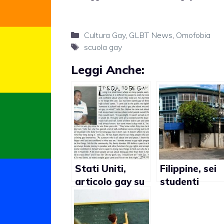
Categorie
Cultura Gay
,
GLBT News
,
Omofobia
Tag
scuola gay
Leggi Anche:
Stati Uniti,
Filippine, sei
articolo gay su
studenti
annuario
filippini bandi
genera
da cerimonia 
polemiche nel
diploma per