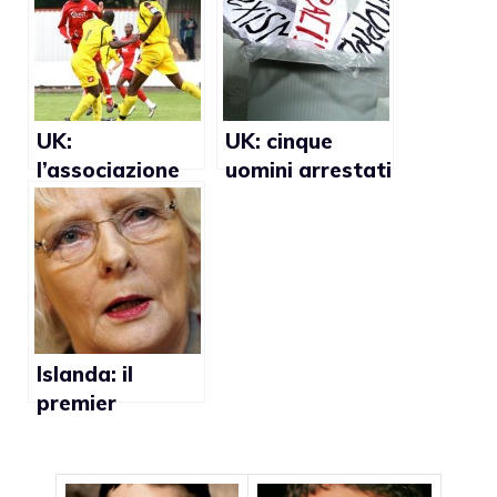
anti-gay
UK:
UK: cinque
l’associazione
uomini arrestati
calciatori firma
con l’accusa di
uno statuto sui
fomentare
diritti gay
l’odio omofobo
Islanda: il
premier
Johanna
Sigurdardottir
sposa la