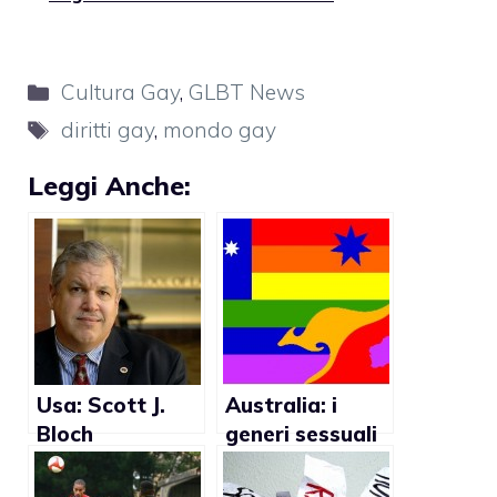
Categorie
Cultura Gay
,
GLBT News
Tag
diritti gay
,
mondo gay
Leggi Anche:
Usa: Scott J.
Australia: i
Bloch
generi sessuali
condannato per
sono ventitré?
le sue politiche