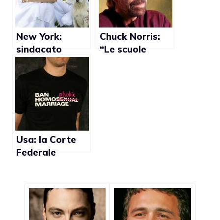
tutto all’aria
New York:
Chuck Norris:
sindacato
“Le scuole
professori a
americane sono
favore dei
troppo gay”
matrimoni gay
Usa: la Corte
Federale
permette agli
studenti
d’indossare
magliette anti-
gay