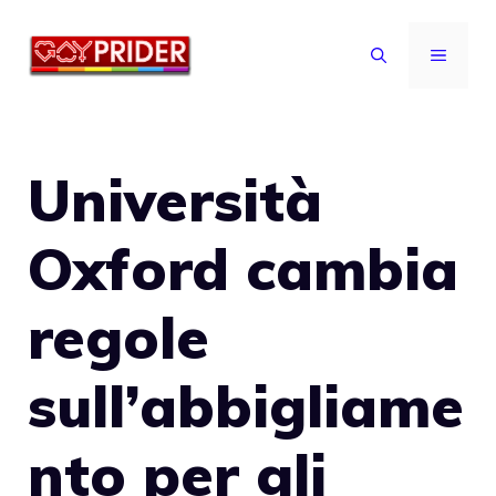
Vai
al
MENU
contenuto
Università
Oxford cambia
regole
sull’abbigliame
nto per gli