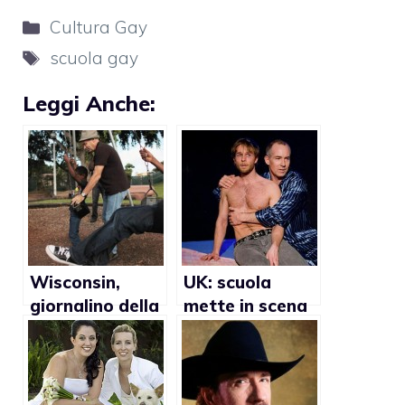
Categorie
Cultura Gay
Tag
scuola gay
Leggi Anche:
Wisconsin,
UK: scuola
giornalino della
mette in scena
scuola definisce
spettacolo
abominio le
senza
adozioni gay
riferimenti gay.
L’autore manda