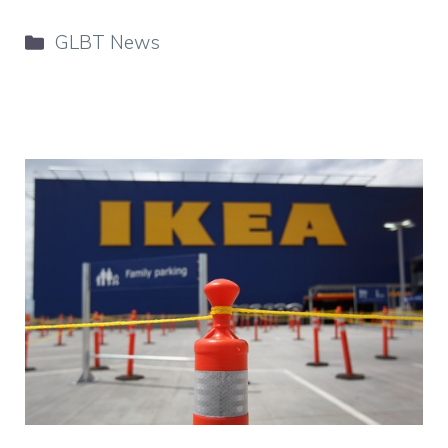
Categorie
GLBT News