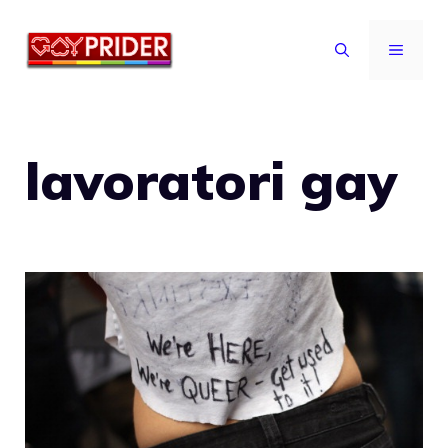
Vai
al
MENU
contenuto
lavoratori gay