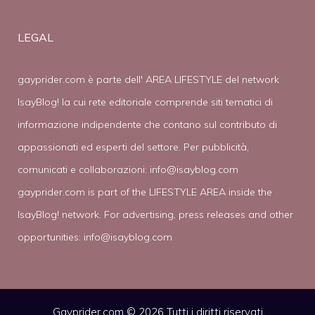
LEGAL
gayprider.com è parte dell' AREA LIFESTYLE del network
IsayBlog! la cui rete editoriale comprende siti tematici di
informazione indipendente che contano sul contributo di
appassionati ed esperti del settore. Per pubblicità,
comunicati e collaborazioni:
info@isayblog.com
gayprider.com is part of the LIFESTYLE AREA inside the
IsayBlog! network. For advertising, press releases and other
opportunities:
info@isayblog.com
Gayprider.com © 2026 Tutti i diritti riservati