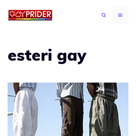
Vai
al
MENU
contenuto
esteri gay