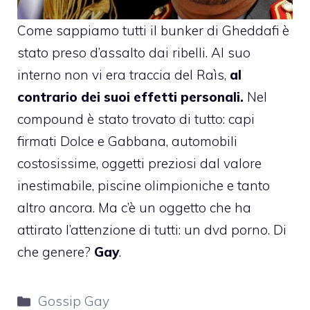
Come sappiamo tutti il bunker di Gheddafi è
stato preso d’assalto dai ribelli. Al suo
interno non vi era traccia del Raìs,
al
contrario dei suoi effetti personali.
Nel
compound è stato trovato di tutto: capi
firmati Dolce e Gabbana, automobili
costosissime, oggetti preziosi dal valore
inestimabile, piscine olimpioniche e tanto
altro ancora. Ma c’è un oggetto che ha
attirato l’attenzione di tutti: un dvd porno. Di
che genere?
Gay
.
Categorie
Gossip Gay