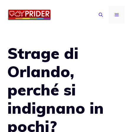
Vai
al
MENU
contenuto
Strage di
Orlando,
perché si
indignano in
pochi?