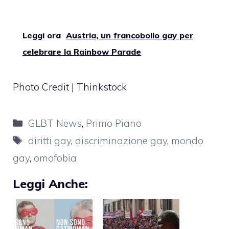
Leggi ora
Austria, un francobollo gay per
celebrare la Rainbow Parade
Photo Credit | Thinkstock
Categorie
GLBT News
,
Primo Piano
Tag
diritti gay
,
discriminazione gay
,
mondo
gay
,
omofobia
Leggi Anche: