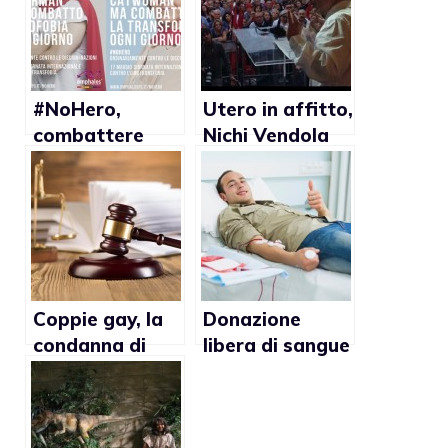
#NoHero,
Utero in affitto,
combattere
Nichi Vendola
l’omofobia tutti
risponde alle
i giorni
polemiche
Coppie gay, la
Donazione
condanna di
libera di sangue
Strasburgo
per i gay?
cambierà
l’Italia?