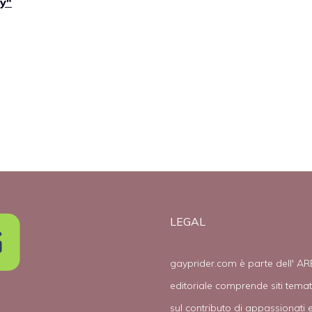
y"
LEGAL
gayprider.com è parte dell' AR
editoriale comprende siti tema
sul contributo di appassionati e