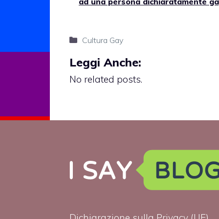
ad una persona dichiaratamente ga
Categorie
Cultura Gay
Leggi Anche:
No related posts.
Dichiarazione sulla Privacy (UE)