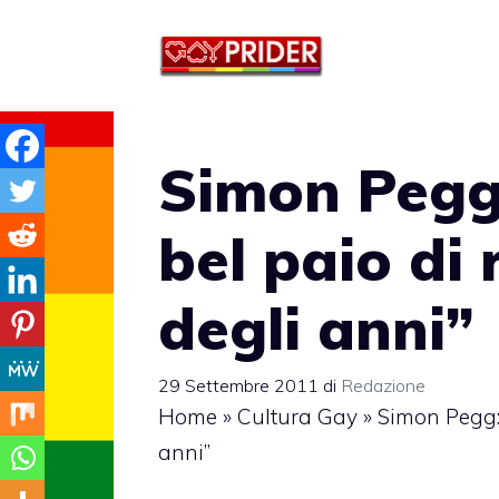
Vai
al
contenuto
Simon Pegg
bel paio di 
degli anni”
29 Settembre 2011
di
Redazione
Home
»
Cultura Gay
»
Simon Pegg: 
anni”