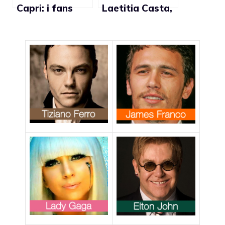
Capri: i fans
Laetitia Casta,
italiani cantano
passione lesbo
Umbrella
nel video di Te
(video)
amo