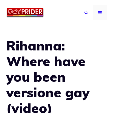
Vai
al
MENU
contenuto
Rihanna:
Where have
you been
versione gay
(video)