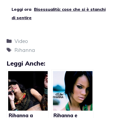
Leggi ora
Bisessualità: cose che si è stanchi
di sentire
Categorie
Video
Tag
Rihanna
Leggi Anche:
Rihanna a
Rihanna e