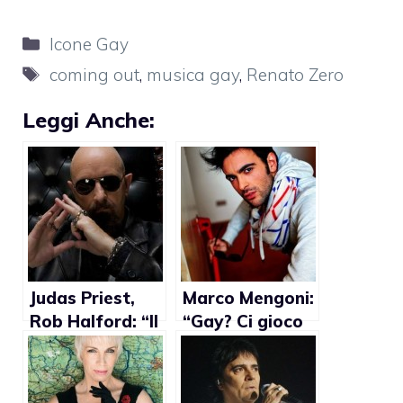
Categorie
Icone Gay
Tag
coming out
,
musica gay
,
Renato Zero
Leggi Anche:
Judas Priest,
Marco Mengoni:
Rob Halford: “Il
“Gay? Ci gioco
mio coming out
sopra”
è servito ad
abbattere i