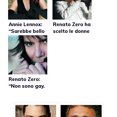
pregiudizi
sull’heavy
metal”
Annie Lennox:
Renato Zero ha
“Sarebbe bello
scelto le donne
poter scegliere
di essere gay”
Renato Zero:
“Non sono gay.
Amo solo le
donne!”