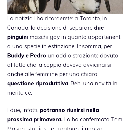
La notizia l’ha ricorderete: a Toronto, in
Canada, la decisione di
separare
due
pinguin
i maschi gay
in quanto appartenenti
a una specie in estinzione. Insomma, per
Buddy e Pedro
un addio straziante dovuto
al fatto che la coppia doveva avvicinarsi
anche alle femmine per una chiara
questione riproduttiva
. Beh, una novità in
merito c’è.
I due, infatti,
potranno riunirsi nella
prossima primavera.
Lo ha confermato Tom
Mason, studioso e curatore di uno zoo.