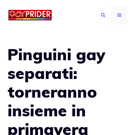
Vai
al
MENU
contenuto
Pinguini gay
separati:
torneranno
insieme in
primavera