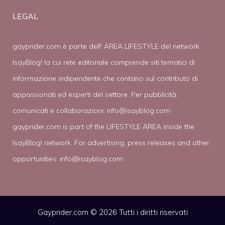
LEGAL
gayprider.com è parte dell' AREA LIFESTYLE del network
IsayBlog! la cui rete editoriale comprende siti tematici di
informazione indipendente che contano sul contributo di
appassionati ed esperti del settore. Per pubblicità,
comunicati e collaborazioni:
info@isayblog.com
gayprider.com is part of the LIFESTYLE AREA inside the
IsayBlog! network. For advertising, press releases and other
opportunities:
info@isayblog.com
Gayprider.com © 2026 Tutti i diritti riservati