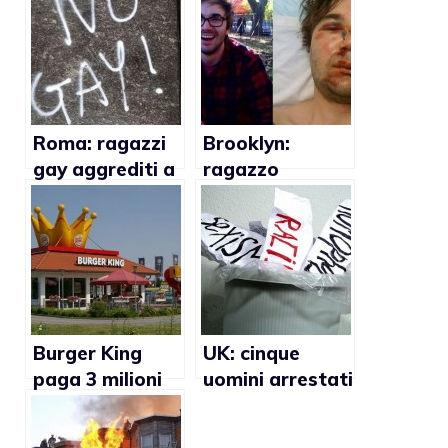
Roma: ragazzi
Brooklyn:
gay aggrediti a
ragazzo
Villa Borghese
massacrato
perché
sospettato di
essere gay
Burger King
UK: cinque
paga 3 milioni
uomini arrestati
di dollari ad una
con l’accusa di
coppia gay
fomentare