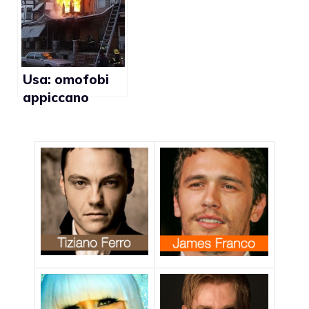
aggredita dal
l’odio omofobo
suo staff
Usa: omofobi
appiccano
incendio
nell’abitazione
di un gay