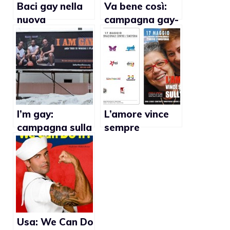
Baci gay nella
Va bene così:
nuova
campagna gay-
campagna
friendly di
Benetton
Arcigay Aosta e
Agedo
I’m gay:
L’amore vince
campagna sulla
sempre
prevenzione
sull’odio, la
dell’Aids nella
campagna per
comunità
la Giornata
afroamericana
contro
di Schenectady
l’omofobia del
(New York)
17 maggio
Usa: We Can Do