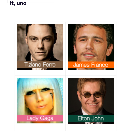
It, una
campagna a
sostegno dei
gay
nell’esercito