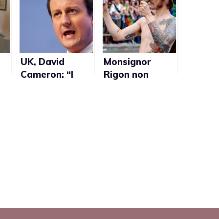
UK, David
Monsignor
o
Cameron: “I
Rigon non
cristiani
voleva
dovrebbero
offendere i gay
ne
essere
ma solo parlare
tolleranti con i
di
gay”
omosessualità
nelle famiglie