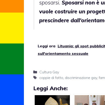
sposarsi.
Sposarsi non è un
vuole costruire un progett
prescindere dall’orientam
Leggi ora
Lituania: gli spot pubbli
sull'orientamento sessuale
Categorie
Cultura Gay
Tag
coppie di fatto
,
discriminazione gay
,
fam
Leggi Anche: