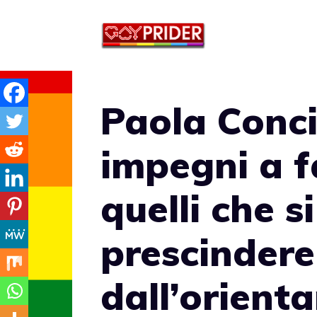
Vai
al
contenuto
Paola Conci
impegni a f
quelli che 
prescindere
dall’orient