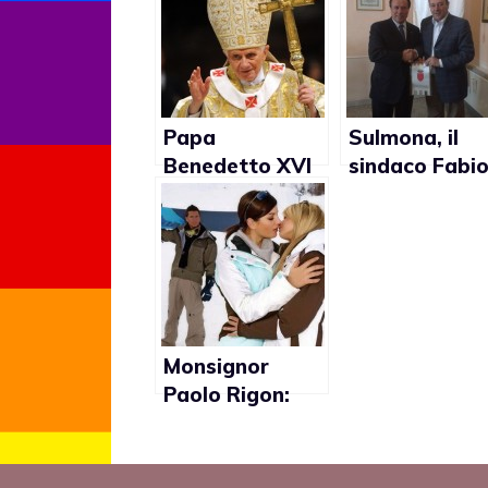
Papa
Sulmona, il
Benedetto XVI
sindaco Fabi
contro le coppie
Federico: “I
di fatto
gay?
Un’aberrazio
genetica”
Monsignor
Paolo Rigon:
“L’omosessualit
à bisogna
prenderla