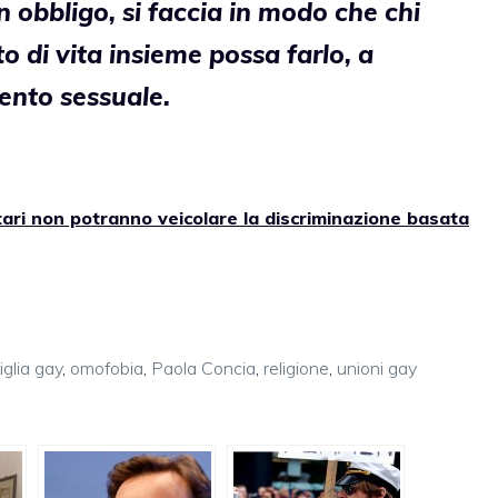
 obbligo, si faccia in modo che chi
o di vita insieme possa farlo, a
ento sessuale.
citari non potranno veicolare la discriminazione basata
iglia gay
,
omofobia
,
Paola Concia
,
religione
,
unioni gay