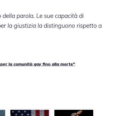
 della parola. Le sue capacità di
er la giustizia la distinguono rispetto a
er la comunità gay fino alla morte"