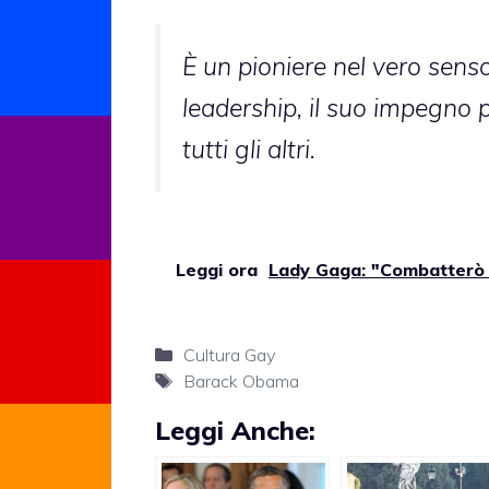
È un pioniere nel vero senso
leadership, il suo impegno p
tutti gli altri.
Leggi ora
Lady Gaga: "Combatterò p
Categorie
Cultura Gay
Tag
Barack Obama
Leggi Anche: