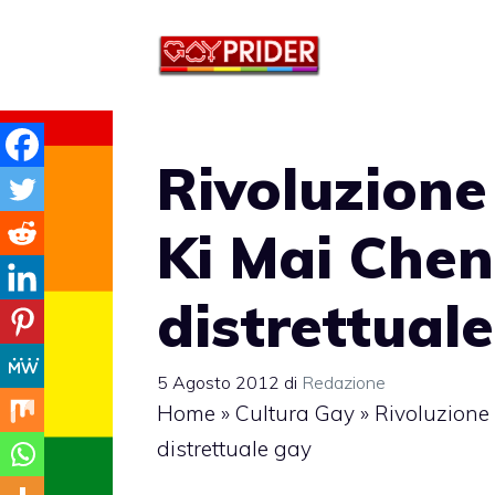
Vai
al
contenuto
Rivoluzion
Ki Mai Chen
distrettual
5 Agosto 2012
di
Redazione
Home
»
Cultura Gay
»
Rivoluzione
distrettuale gay