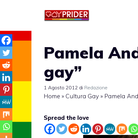
Vai
al
contenuto
Pamela And
gay”
1 Agosto 2012
di
Redazione
Home
»
Cultura Gay
»
Pamela Ande
Spread the love