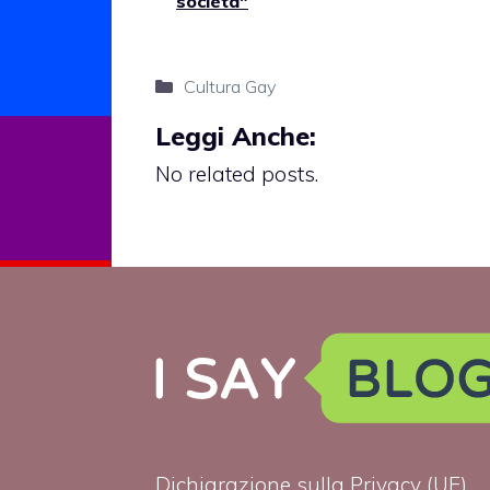
società"
Categorie
Cultura Gay
Leggi Anche:
No related posts.
Dichiarazione sulla Privacy (UE)