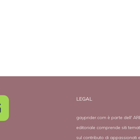
LEGAL
gayprider.com è parte dell' AR
editoriale comprende siti tema
sul contributo di appassionati e