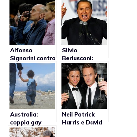
Alfonso
Silvio
Signorini contro
Berlusconi:
le adozioni gay
“Finche’
governeremo
noi non ci sara’
mai la
possibilita’ di
adozioni per le
coppie gay”
Australia:
Neil Patrick
coppia gay
Harris e David
ottiene la
Burtka coppia