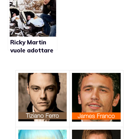
custodia
gay del 2010
esclusiva delle
figlie nate da
madre
surrogata
Ricky Martin
vuole adottare
altri bambini