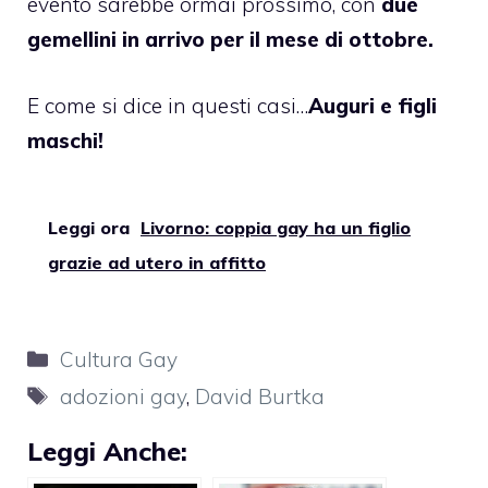
evento sarebbe ormai prossimo, con
due
gemellini in arrivo per il mese di ottobre.
E come si dice in questi casi…
Auguri e figli
maschi!
Leggi ora
Livorno: coppia gay ha un figlio
grazie ad utero in affitto
Categorie
Cultura Gay
Tag
adozioni gay
,
David Burtka
Leggi Anche: