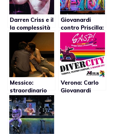
Darren Criss e il
Giovanardi
la complessità
contro Priscilla:
di Hedwig a
“Padre che si
Broadway
rivela gay puo’
creare dei
problemi ai
figli”
Messico:
Verona: Carlo
straordinario
Giovanardi
successo per
boccia lo
Cock con Diego
spettacolo con
Luna
Romeo e
Giulietta gay