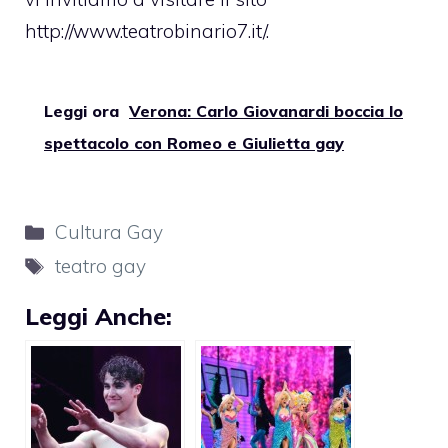
http://www.teatrobinario7.it/
.
Leggi ora
Verona: Carlo Giovanardi boccia lo
spettacolo con Romeo e Giulietta gay
Categorie
Cultura Gay
Tag
teatro gay
Leggi Anche: