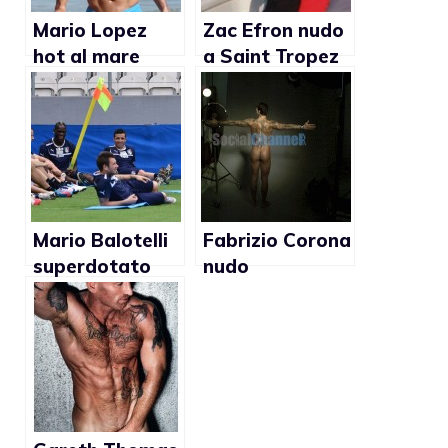
Mario Lopez
Zac Efron nudo
hot al mare
a Saint Tropez
(Foto)
(foto)
Mario Balotelli
Fabrizio Corona
superdotato
nudo
con bandierina
(foto)