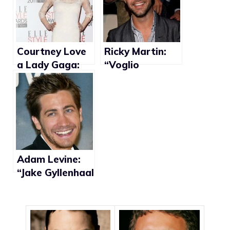
Courtney Love
Ricky Martin:
a Lady Gaga:
“Voglio
“Deve
sposarmi, ma in
frequentare
Puerto Rico non
ragazzi
è possibile
eterosessuali, i
farlo”
suoi amici gay
la renderanno
una drag queen
Adam Levine:
solitaria”
“Jake Gyllenhaal
non è gay”