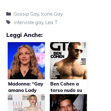
Categorie
Gossip Gay
,
Icone Gay
Tag
interviste gay
,
Lea T
Leggi Anche:
Madonna: “Gay
Ben Cohen a
amano Lady
torso nudo su
Gaga? Mica è
Gay Times
Britney Spears”