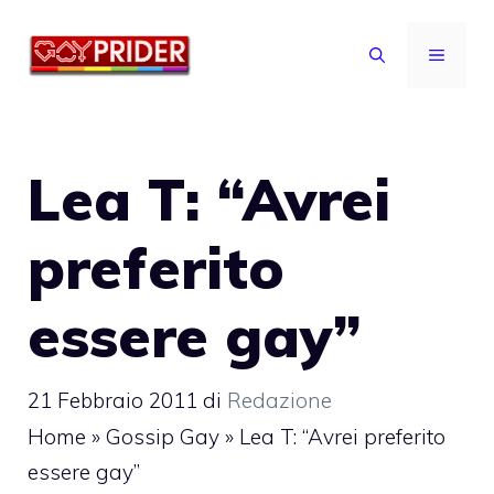
Vai
al
MENU
contenuto
Lea T: “Avrei
preferito
essere gay”
21 Febbraio 2011
di
Redazione
Home
»
Gossip Gay
»
Lea T: “Avrei preferito
essere gay”