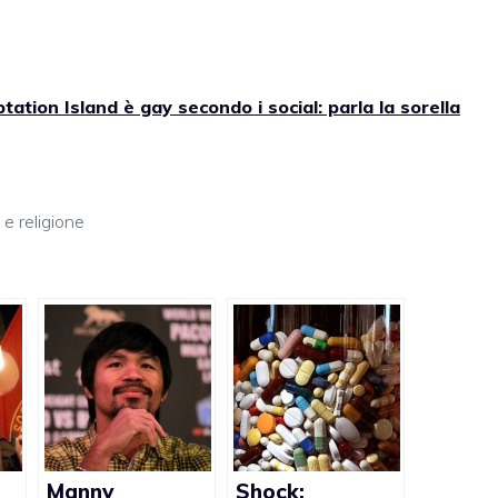
tation Island è gay secondo i social: parla la sorella
e religione
Manny
Shock: