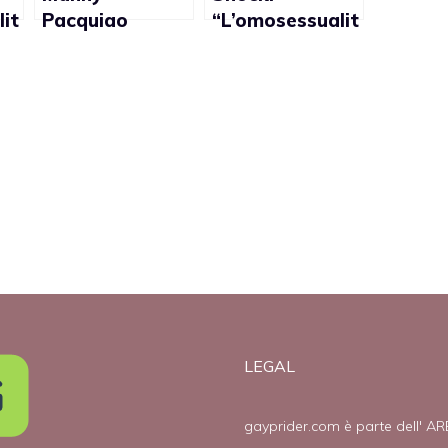
it
Pacquiao
“L’omosessualit
contrario al
à si cura con la
matrimonio gay
castrazione
chimica”
LEGAL
gayprider.com è parte dell' AR