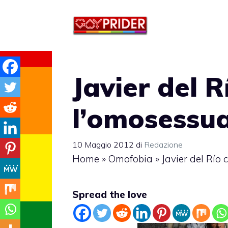
Vai
al
contenuto
Javier del 
l’omosessua
10 Maggio 2012
di
Redazione
Home
»
Omofobia
»
Javier del Río
Spread the love