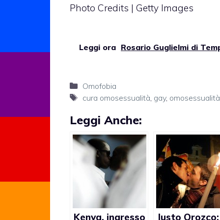
Photo Credits | Getty Images
Leggi ora
Rosario Guglielmi di Temp
Categorie
Omofobia
Tag
cura omosessualità
,
gay
,
omosessualità 
Leggi Anche:
Kenya, ingresso
Justo Orozco: