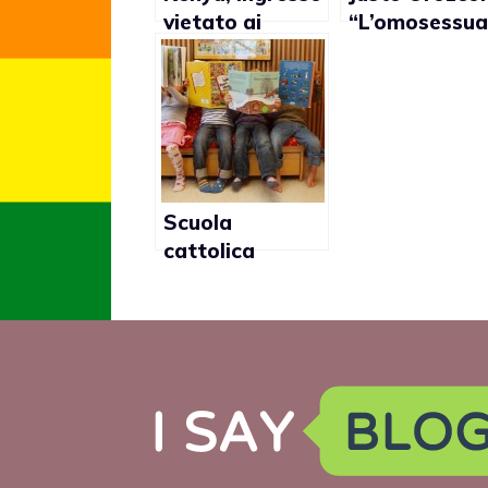
vietato ai
“L’omosessual
clienti LGBT in
à si guarisce”
bar e club
Scuola
cattolica
propone
regolamento
scolastico
omofobo