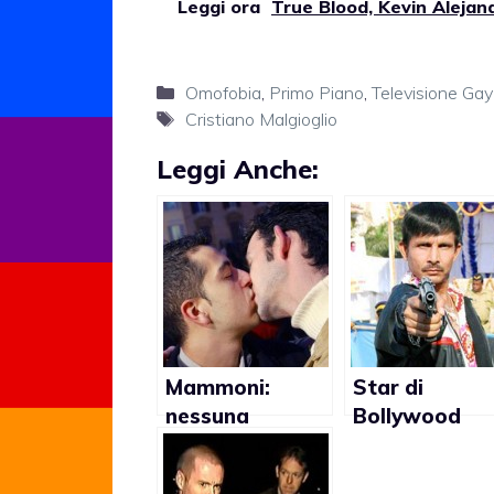
Leggi ora
True Blood, Kevin Alejand
Categorie
Omofobia
,
Primo Piano
,
Televisione Gay
Tag
Cristiano Malgioglio
Leggi Anche:
Mammoni:
Star di
nessuna
Bollywood
censura ai baci
spara ai suoi
gay
figli se gay