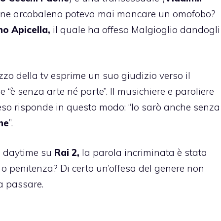
ersone arcobaleno poteva mai mancare un omofobo?
o Apicella,
il quale ha offeso Malgioglio dandogli
pazzo della tv esprime un suo giudizio verso il
“è senza arte né parte”. Il musichiere e paroliere
feso risponde in questo modo: “Io sarò anche senza
ne
”.
l daytime su
Rai 2,
la parola incriminata è stata
o penitenza? Di certo un’offesa del genere non
a passare.