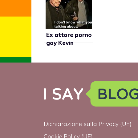
Ex attore porno
gay Kevin
Hogan in
sospeso dal
lavoro didattico
Dichiarazione sulla Privacy (UE)
Cookie Policy (UE)