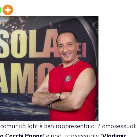
 comunità lgbt è ben rappresentata: 2 omosessuali
o Cecchi Paone
) e una transessuale (
Vladimir