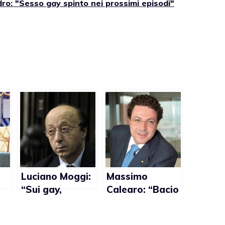
ro: "Sesso gay spinto nei prossimi episodi"
Luciano Moggi:
Massimo
“Sui gay,
Calearo: “Bacio
Prandelli ha
gay mi fa
sbagliato”
schifo”