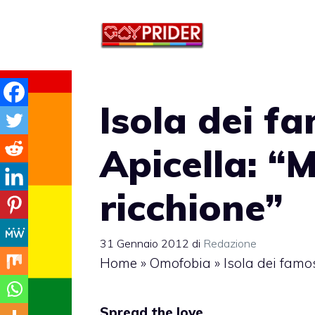
Vai
al
contenuto
Isola dei f
Apicella: “M
ricchione”
31 Gennaio 2012
di
Redazione
Home
»
Omofobia
»
Isola dei famos
Spread the love