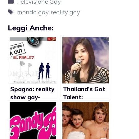
Categorie
Televisione Gay
Tag
mondo gay
,
reality gay
Leggi Anche:
Spagna: reality
Thailand’s Got
show gay-
Talent:
friendly
concorrente
trans rivela la
propria identità