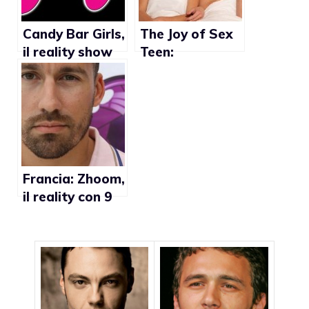
Candy Bar Girls,
The Joy of Sex
il reality show
Teen:
nel famoso bar
l’educazione
lesbo di Soho
sessuale per i
govani gay
inglesi
Francia: Zhoom,
il reality con 9
ragazzi gay