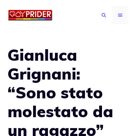
Vai
al
MENU
contenuto
Gianluca
Grignani:
“Sono stato
molestato da
un ragazzo”