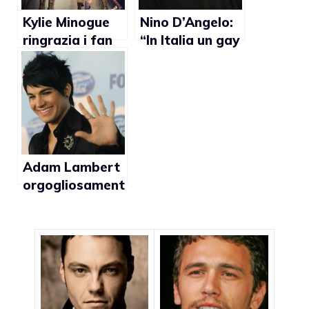
Kylie Minogue
Nino D’Angelo:
ringrazia i fan
“In Italia un gay
gay per la loro
dichiarato al
fedeltà
governo
sarebbe
rivoluzionario
come Obama in
America”
Adam Lambert
orgogliosament
e gay