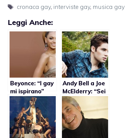
Tag
cronaca gay
,
interviste gay
,
musica gay
Leggi Anche:
Beyonce: “I gay
Andy Bell a Joe
mi ispirano”
McElderry: “Sei
stato molto
coraggioso a
fare coming
out”