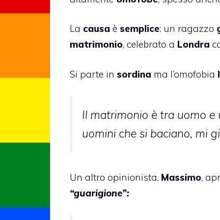
La
causa
è
semplice
: un ragazzo
matrimonio
, celebrato a
Londra
co
Si parte in
sordina
ma l’omofobia
Il matrimonio è tra uomo e
uomini che si baciano, mi gir
Un altro opinionista,
Massimo
, ap
“guarigione”: