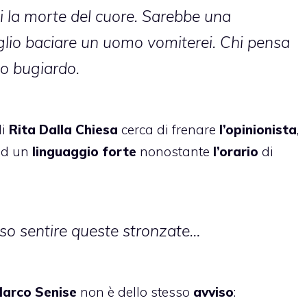
ei la morte del cuore. Sarebbe una
iglio baciare un uomo vomiterei. Chi pensa
a o bugiardo.
i
Rita Dalla Chiesa
cerca di frenare
l’opinionista
,
ad un
linguaggio forte
nonostante
l’orario
di
sso sentire queste stronzate…
arco Senise
non è dello stesso
avviso
: