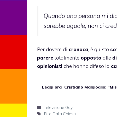
Quando una persona mi dice
sarebbe uguale, non ci cred
Per dovere di
cronaca
, è giusto
so
parere
totalmente
opposto
alle
d
opinionisti
che hanno difeso la
ca
Leggi ora
Cristiano Malgioglio: "Mis
Categorie
Televisione Gay
Tag
Rita Dalla Chiesa