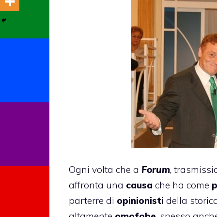
Ogni volta che a
Forum
, trasmiss
affronta una
causa
che ha come
p
parterre di
opinionisti
della storic
altamente
omofobe
, spesso anc