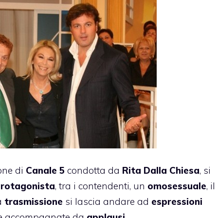
ione di
Canale 5
condotta da
Rita Dalla Chiesa
, si
rotagonista
, tra i contendenti, un
omosessuale
, il
a
trasmissione
si lascia andare ad
espressioni
he accompagnate da
applausi
.