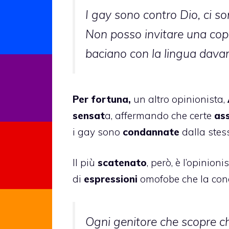
I gay sono contro Dio, ci so
Non posso invitare una cop
baciano con la lingua davant
Per fortuna,
un altro opinionista,
sensat
a, affermando che certe
ass
i gay sono
condannate
dalla ste
Il più
scatenato
, però, è l’opinioni
di
espressioni
omofobe che la con
Ogni genitore che scopre che