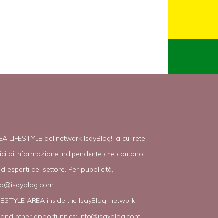
EA LIFESTYLE del network IsayBlog! la cui rete
tici di informazione indipendente che contano
d esperti del settore. Per pubblicità,
fo@isayblog.com
IFESTYLE AREA inside the IsayBlog! network.
 and other opportunities:
info@isayblog.com