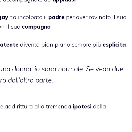
gay
ha incolpato il
padre
per aver rovinato il suo
n il suo
compagno
.
latente
diventa pian piano sempre più
esplicita
:
 una donna. io sono normale. Se vedo due
o dall’altra parte.
re addirittura alla tremenda
ipotesi
della