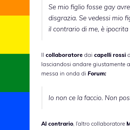
Se mio figlio fosse gay avr
disgrazia. Se vedessi mio f
il contrario di me, è ipocrit
Il
collaboratore
dai
capelli rossi
d
lasciandosi andare giustamente 
messa in onda di
Forum:
Io non ce la faccio. Non po
Al contrario
, l’altro collaboratore
M