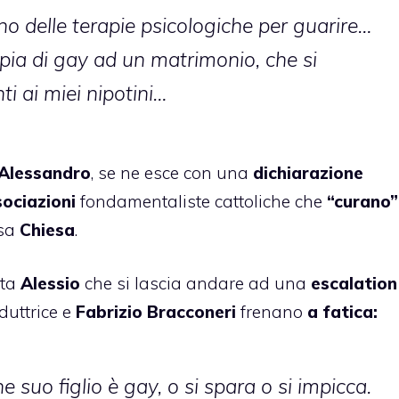
no delle terapie psicologiche per guarire…
pia di gay ad un matrimonio, che si
i ai miei nipotini…
Alessandro
, se ne esce con una
dichiarazione
ociazioni
fondamentaliste cattoliche che
“curano”
ssa
Chiesa
.
sta
Alessio
che si lascia andare ad una
escalation
duttrice e
Fabrizio Bracconeri
frenano
a fatica:
 suo figlio è gay, o si spara o si impicca.