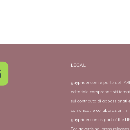
LEGAL
gayprider.com è parte dell' AR
editoriale comprende siti tema
sul contributo di appassionati e
comunicati e collaborazioni:
in
gayprider.com is part of the L
For advertising, press releases