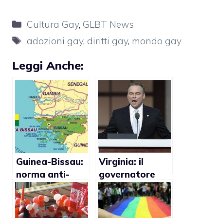
Categorie
Cultura Gay
,
GLBT News
Tag
adozioni gay
,
diritti gay
,
mondo gay
Leggi Anche:
Guinea-Bissau:
Virginia: il
norma anti-
governatore
infibulazione
Tim Kaine e le
potrebbe
sue controverse
influenzare
opinioni sulle