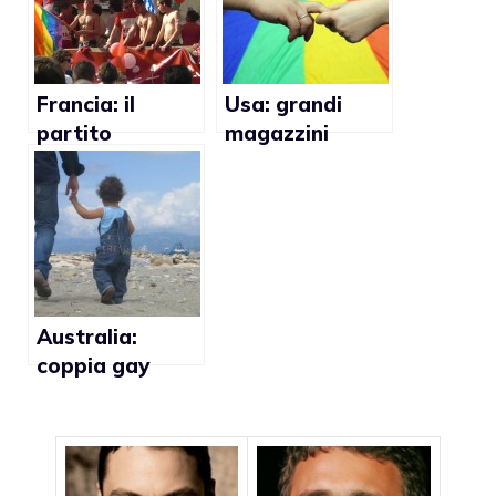
anche sui diritti
adozioni gay
dei gay
Francia: il
Usa: grandi
partito
magazzini
socialista
Target fanno
appoggerà
causa a
matrimoni ed
manifestanti
adozioni gay
gay
Australia:
coppia gay
ottiene la
custodia
esclusiva delle
figlie nate da